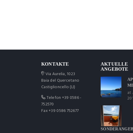
KONTAKTE
AKTUELLE
ANGEBOTE
Via Aurelia, 1023
Baia del Quercetano
AP
M
Castiglioncello (LI)
at 
Telefon
+39 0586 -
20
752570
Fax +39 0586 752677
SONDERANGE