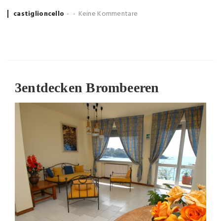
Posted
castiglioncello
Keine Kommentare
by
3
entdecken Brombeeren