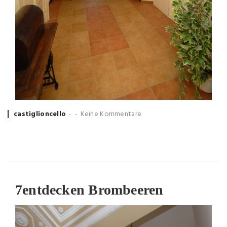
Posted
castiglioncello
Keine Kommentare
by
7
entdecken Brombeeren