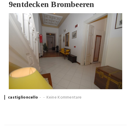
9
entdecken Brombeeren
Posted
castiglioncello
Keine Kommentare
by