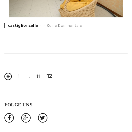
Posted
castiglioncello
Keine Kommentare
by
12
1
…
11
FOLGE UNS