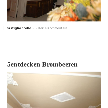
Posted
castiglioncello
Keine Kommentare
by
5
entdecken Brombeeren