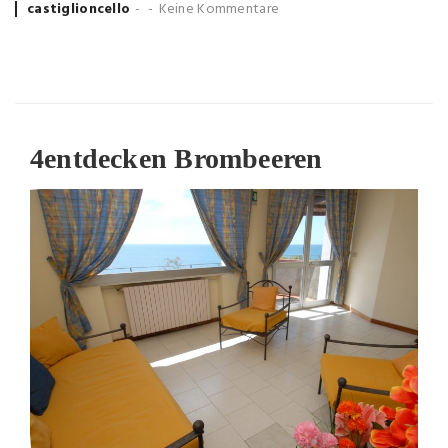
Posted
castiglioncello
Keine Kommentare
by
4
entdecken Brombeeren