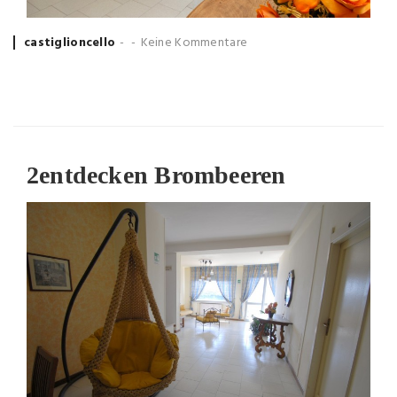
Posted
castiglioncello
Keine Kommentare
by
2
entdecken Brombeeren