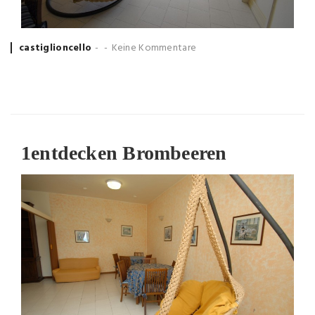
Posted
castiglioncello
Keine Kommentare
by
1
entdecken Brombeeren