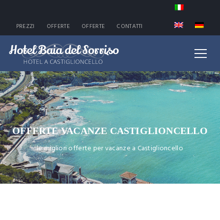
PREZZI
OFFERTE
OFFERTE
CONTATTI
OFFERTE VACANZE CASTIGLIONCELLO
le migliori offerte per vacanze a Castiglioncello