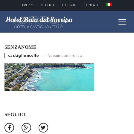
PREZZI
OFFERTE
OFFERTE
CONTATTI
SENZANOME
Posted
castiglioncello
Nessun commento
by
SEGUICI