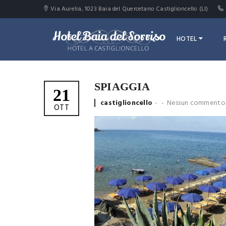
Via Aurelia, 1023 Baia del Quercetano Castiglioncello (LI)
HOTEL
SPIAGGIA
21
Posted
castiglioncello
Nessun commento
OTT
by