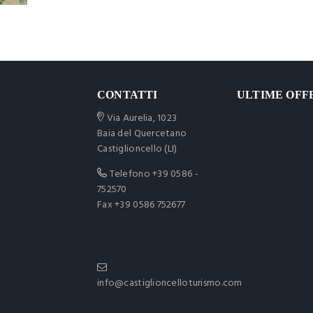
CONTATTI
ULTIME OFF
Via Aurelia, 1023
Baia del Quercetano
Castiglioncello (LI)
Telefono
+39 0586 -
752570
Fax +39 0586 752677
info@castiglioncelloturismo.com